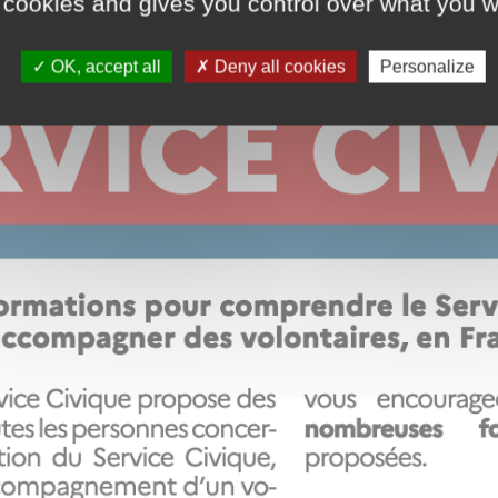
 cookies and gives you control over what you w
OK, accept all
Deny all cookies
Personalize