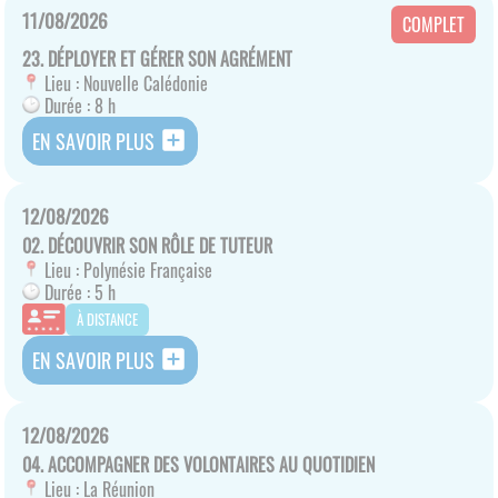
11/08/2026
COMPLET
23. DÉPLOYER ET GÉRER SON AGRÉMENT
Lieu :
Nouvelle Calédonie
Durée :
8 h
add_box
EN SAVOIR PLUS
12/08/2026
02. DÉCOUVRIR SON RÔLE DE TUTEUR
Lieu :
Polynésie Française
Durée :
5 h
À DISTANCE
add_box
EN SAVOIR PLUS
12/08/2026
04. ACCOMPAGNER DES VOLONTAIRES AU QUOTIDIEN
Lieu :
La Réunion