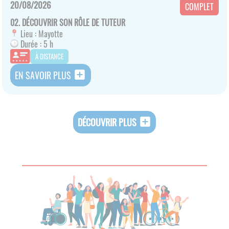
20/08/2026
COMPLET
02. DÉCOUVRIR SON RÔLE DE TUTEUR
Lieu :
Mayotte
Durée :
5 h
À DISTANCE
add_box
EN SAVOIR PLUS
add_box
DÉCOUVRIR PLUS