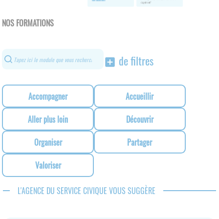
NOS FORMATIONS
de filtres
add_box
Accompagner
Accueillir
Aller plus loin
Découvrir
Organiser
Partager
Valoriser
L'AGENCE DU SERVICE CIVIQUE VOUS SUGGÈRE