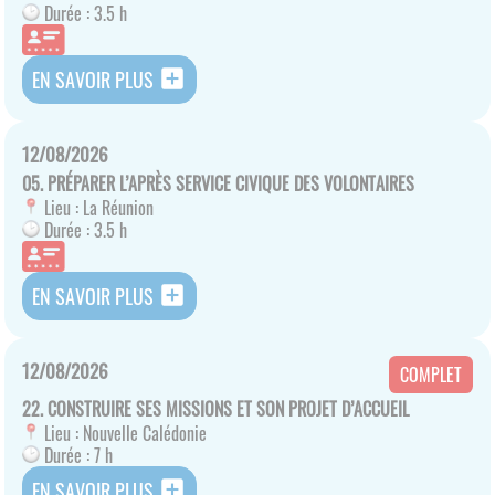
Durée :
3.5 h
add_box
EN SAVOIR PLUS
12/08/2026
05. PRÉPARER L’APRÈS SERVICE CIVIQUE DES VOLONTAIRES
Lieu :
La Réunion
Durée :
3.5 h
add_box
EN SAVOIR PLUS
12/08/2026
COMPLET
22. CONSTRUIRE SES MISSIONS ET SON PROJET D’ACCUEIL
Lieu :
Nouvelle Calédonie
Durée :
7 h
add_box
EN SAVOIR PLUS