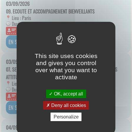
03/09/2026
09. ECOUTE ET ACCOMPAGNEMENT BIENVEILLANTS
Lieu :
Paris
Durée :
5 h
À DISTANCE
add_box
EN SAVOIR PLUS
This site uses cookies
03/09/2026
and gives you control
07. SENSIBILISATION À LA SANTÉ MENTALE ET ACQUISITION DES
over what you want to
ATTITUDES ET RÉFLEXES À ADOPTER
activate
Lieu :
Paris
Durée :
6 h
OK, accept all
À DISTANCE
Deny all cookies
add_box
EN SAVOIR PLUS
Personalize
04/09/2026