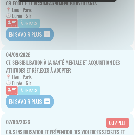
09. ECOUTE ET ACCOMPAGNEMENT BIENVEILLANTS
Lieu :
Paris
Durée :
5 h
À DISTANCE
add_box
EN SAVOIR PLUS
04/09/2026
07. SENSIBILISATION À LA SANTÉ MENTALE ET ACQUISITION DES
ATTITUDES ET RÉFLEXES À ADOPTER
Lieu :
Paris
Durée :
6 h
À DISTANCE
add_box
EN SAVOIR PLUS
07/09/2026
COMPLET
08. SENSIBILISATION ET PRÉVENTION DES VIOLENCES SEXISTES ET