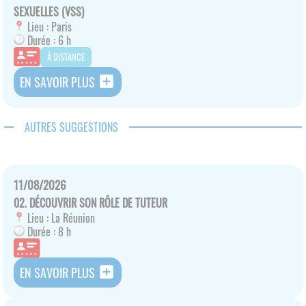
SEXUELLES (VSS)
Lieu :
Paris
Durée :
6 h
À DISTANCE
add_box
EN SAVOIR PLUS
AUTRES SUGGESTIONS
11/08/2026
02. DÉCOUVRIR SON RÔLE DE TUTEUR
Lieu :
La Réunion
Durée :
8 h
add_box
EN SAVOIR PLUS