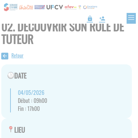
lock
person_add
02. DÉCOUVRIR SON RÔLE DE
TUTEUR
Retour
arrow_back
DATE
04/05/2026
Début :
09h00
Fin :
17h00
LIEU