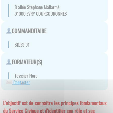
8 allée Stéphane Mallarmé
91000
EVRY COURCOURONNES
COMMANDITAIRE
SDJES 91
FORMATEUR(S)
Teyssier Flore
Contacter
L’objectif est de connaître les principes fondamentaux
du Service Civique et d'identifier son rôle et ses